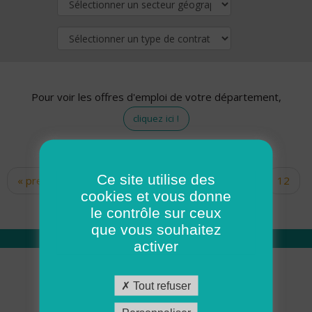
Pour voir les offres d'emploi de votre département,
cliquez ici !
Ce site utilise des
« premier
‹ précédent
…
10
11
12
Pages
cookies et vous donne
13
14
15
16
17
18
le contrôle sur ceux
que vous souhaitez
activer
Qui sommes nous
Tout refuser
Académie ADMR