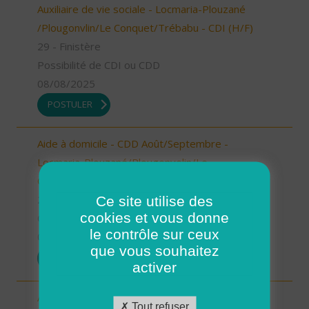
Auxiliaire de vie sociale - Locmaria-Plouzané
/Plougonvlin/Le Conquet/Trébabu - CDI (H/F)
29 - Finistère
Possibilité de CDI ou CDD
08/08/2025
POSTULER
Aide à domicile - CDD Août/Septembre -
Locmaria-Plouzané/Plougonvelin/Le
Conquet/Trébabu (H/F)
Ce site utilise des
29 - Finistère
cookies et vous donne
CDD
le contrôle sur ceux
08/08/2025
que vous souhaitez
POSTULER
activer
Aide à domicile - CDD Août/Septembre -
Tout refuser