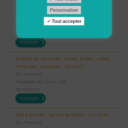
Ploudalmézeau, Lampaul-Ploudalmézeau, St
Personnaliser
Pabu (H/F)
29 - Finistère
Tout accepter
CDD
08/08/2025
POSTULER
Auxiliaire de vie sociale - Plourin, Brélès, Lanildut,
Porspoder, Landunvez - CDI (H/F)
29 - Finistère
Possibilité de CDI ou CDD
08/08/2025
POSTULER
Aide à domicile - Secteur de Guilers - CDI (H/F)
29 - Finistère