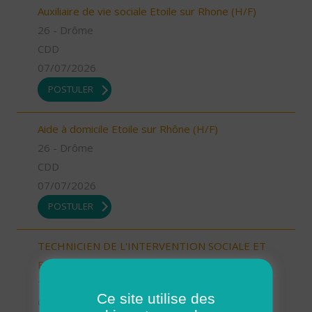
Auxiliaire de vie sociale Etoile sur Rhone (H/F)
26 - Drôme
CDD
07/07/2026
POSTULER
Aide à domicile Etoile sur Rhône (H/F)
26 - Drôme
CDD
07/07/2026
POSTULER
TECHNICIEN DE L'INTERVENTION SOCIALE ET
FAMILIALE - AURILLAC (15000) (H/F)
15 - Cantal
Ce site utilise des
CDI