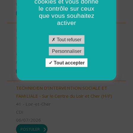
cookies et vous donne
07/07/2026
le contrôle sur ceux
POSTULER
que vous souhaitez
activer
Responsable Secteur/ Accompagnant de
Proximité (H/F)
Tout refuser
58 - Nièvre
Personnaliser
CDI
06/07/2026
Tout accepter
POSTULER
TECHNICIEN D’INTERVENTION SOCIALE ET
FAMILIALE - Sur le Centre du Loir et Cher (H/F)
41 - Loir-et-Cher
CDI
06/07/2026
POSTULER