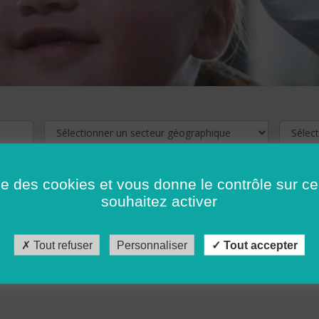
ise des cookies et vous donne le contrôle sur 
souhaitez activer
cliquez ici !
Pour voir les offres d'emploi de votre département,
Tout refuser
Personnaliser
Tout accepter
récédent
…
10
11
12
13
14
15