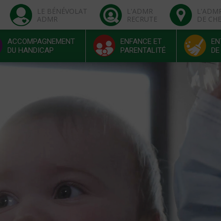
LE BÉNÉVOLAT
L'ADMR
L'ADM
ADMR
RECRUTE
DE CH
ACCOMPAGNEMENT
ENFANCE ET
EN
DU HANDICAP
PARENTALITÉ
DE