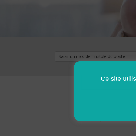
Ce site util
« premier
‹ p
Pages