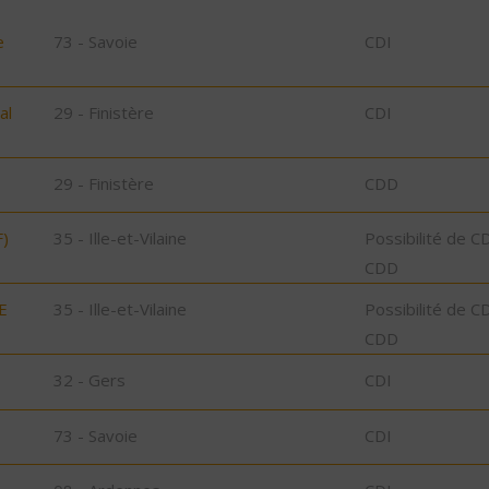
e
73 - Savoie
CDI
al
29 - Finistère
CDI
29 - Finistère
CDD
)
35 - Ille-et-Vilaine
Possibilité de C
CDD
E
35 - Ille-et-Vilaine
Possibilité de C
CDD
32 - Gers
CDI
73 - Savoie
CDI