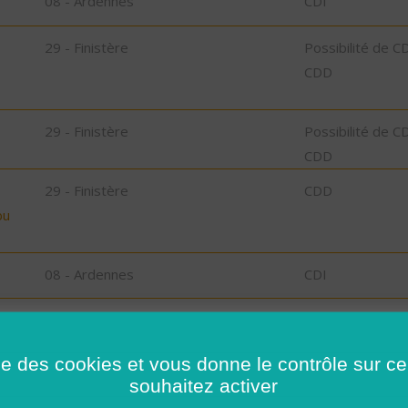
08 - Ardennes
CDI
29 - Finistère
Possibilité de C
CDD
29 - Finistère
Possibilité de C
CDD
29 - Finistère
CDD
bu
08 - Ardennes
CDI
l-
29 - Finistère
CDD
ise des cookies et vous donne le contrôle sur 
,
29 - Finistère
Possibilité de C
souhaitez activer
CDD