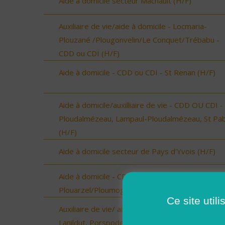
Aide à domicile secteur Machault (H/F)
Auxiliaire de vie/aide à domicile - Locmaria-
Plouzané /Plougonvelin/Le Conquet/Trébabu -
CDD ou CDI (H/F)
Aide à domicile - CDD ou CDI - St Renan (H/F)
Aide à domicile/auxilliaire de vie - CDD OU CDI -
Ploudalmézeau, Lampaul-Ploudalmézeau, St Pa
(H/F)
Aide à domicile secteur de Pays d'Yvois (H/F)
Aide à domicile - CDD ou CDI - Plouarzel/Lampau
Plouarzel/Ploumoguer (H/F)
Ce site util
Auxiliaire de vie/ aide à domicile - Plourin, Brélès
Lanildut, Porspoder, Landunvez - CDI ou CDD