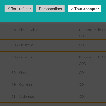
Tout refuser
Personnaliser
Tout accepter
32 - Gers
CDI
35 - Ille-et-Vilaine
Possibilité de C
CDD
29 - Finistère
CDD
l
29 - Finistère
Possibilité de C
CDD
32 - Gers
CDI
19 - Corrèze
CDI
08 - Ardennes
CDI