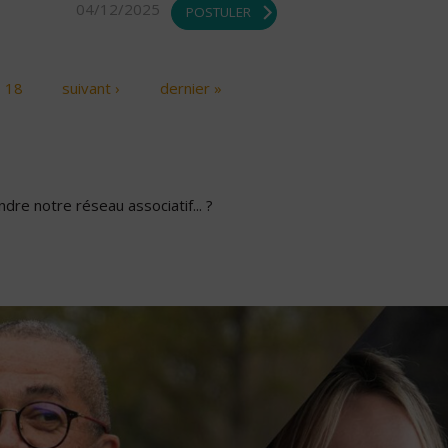
04/12/2025
POSTULER
18
suivant ›
dernier »
dre notre réseau associatif... ?