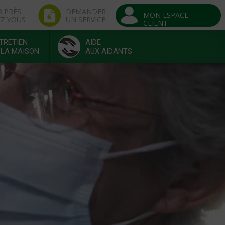
R PRÈS
DEMANDER
MON ESPACE
EZ VOUS
UN SERVICE
CLIENT
TRETIEN
AIDE
 LA MAISON
AUX AIDANTS