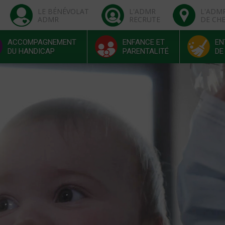
LE BÉNÉVOLAT
L'ADMR
L'ADM
ADMR
RECRUTE
DE CH
ACCOMPAGNEMENT
ENFANCE ET
EN
DU HANDICAP
PARENTALITÉ
DE