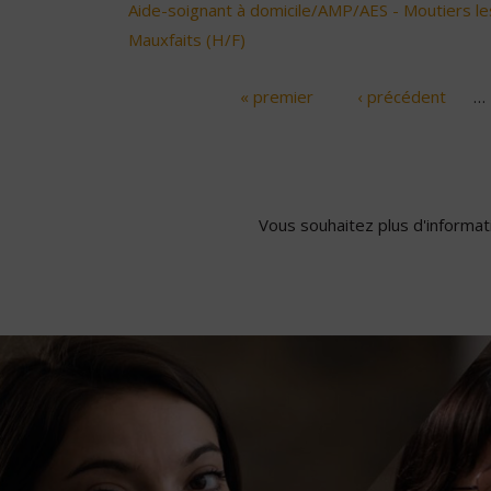
Aide-soignant à domicile/AMP/AES - Moutiers le
Mauxfaits (H/F)
« premier
‹ précédent
…
Pages
Vous souhaitez plus d'informati