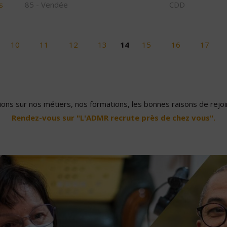
s
85 - Vendée
CDD
10
11
12
13
14
15
16
17
ons sur nos métiers, nos formations, les bonnes raisons de rejoin
Rendez-vous sur "L'ADMR recrute près de chez vous".