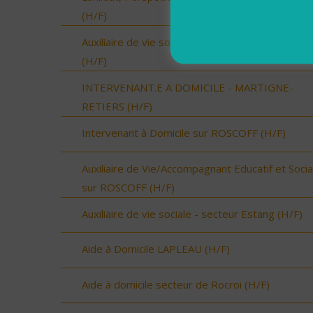
(H/F)
Auxiliaire de vie sociale - secteur Vic-Fezensac
(H/F)
INTERVENANT.E A DOMICILE - MARTIGNE-
RETIERS (H/F)
Intervenant à Domicile sur ROSCOFF (H/F)
Auxiliaire de Vie/Accompagnant Educatif et Socia
sur ROSCOFF (H/F)
Auxiliaire de vie sociale - secteur Estang (H/F)
Aide à Domicile LAPLEAU (H/F)
Aide à domicile secteur de Rocroi (H/F)