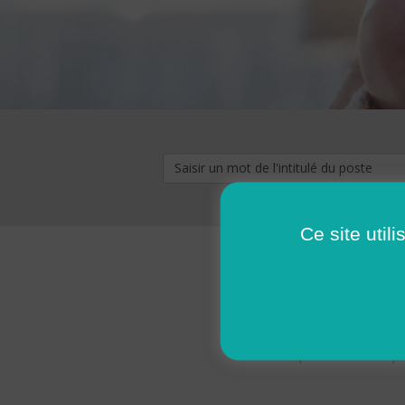
Ce site util
« premier
‹ p
Pages