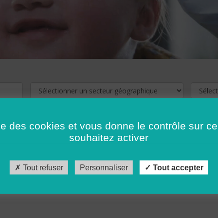
ise des cookies et vous donne le contrôle sur 
souhaitez activer
cliquez ici !
Pour voir les offres d'emploi de votre département,
Tout refuser
Personnaliser
Tout accepter
récédent
…
10
11
12
13
14
15