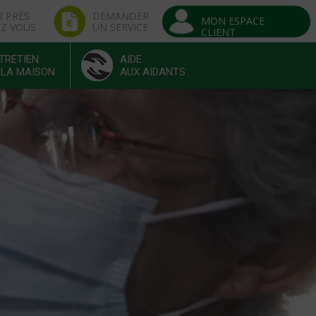
R PRÈS
DEMANDER
MON ESPACE
EZ VOUS
UN SERVICE
CLIENT
TRETIEN
AIDE
 LA MAISON
AUX AIDANTS