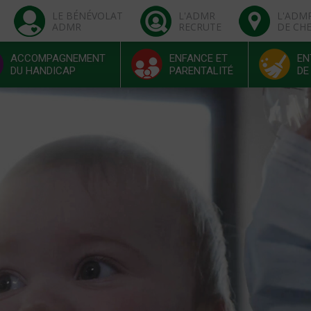
LE BÉNÉVOLAT
L'ADMR
L'ADM
ADMR
RECRUTE
DE CH
ACCOMPAGNEMENT
ENFANCE ET
EN
DU HANDICAP
PARENTALITÉ
DE