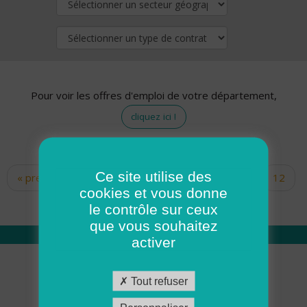
Pour voir les offres d'emploi de votre département,
cliquez ici !
Ce site utilise des
« premier
‹ précédent
…
10
11
12
Pages
cookies et vous donne
13
14
15
16
17
18
le contrôle sur ceux
que vous souhaitez
activer
Qui sommes nous
Tout refuser
Académie ADMR