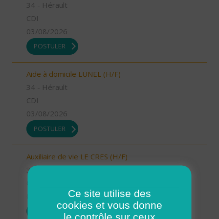
34 - Hérault
CDI
03/08/2026
POSTULER
Aide à domicile LUNEL (H/F)
34 - Hérault
CDI
03/08/2026
POSTULER
Auxiliaire de vie LE CRES (H/F)
34 - Hérault
CDI
Ce site utilise des
03/08/2026
cookies et vous donne
POSTULER
le contrôle sur ceux