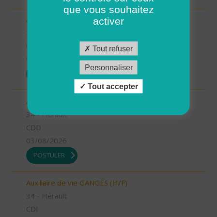
que vous souhaitez
Aide à domicile LE CRES (H/F)
activer
34 - Hérault
CDI
Tout refuser
03/08/2026
Personnaliser
POSTULER
Tout accepter
Aide à domicile GANGES (H/F)
34 - Hérault
CDD
03/08/2026
POSTULER
Auxiliaire de vie GANGES (H/F)
34 - Hérault
CDI