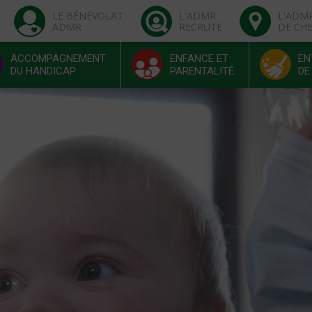
LE BÉNÉVOLAT
L'ADMR
L'ADM
ADMR
RECRUTE
DE CH
ACCOMPAGNEMENT
ENFANCE ET
EN
DU HANDICAP
PARENTALITÉ
DE