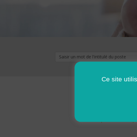
Ce site util
« premier
‹ p
Pages