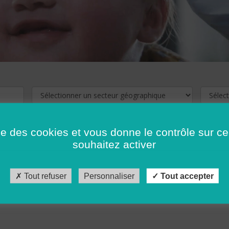
ise des cookies et vous donne le contrôle sur 
souhaitez activer
cliquez ici !
Pour voir les offres d'emploi de votre département,
Tout refuser
Personnaliser
Tout accepter
récédent
…
10
11
12
13
14
15