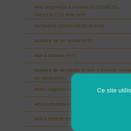
Aide-Soignant(e) à Domicile PLOUGASTEL-
DAOULAS CDD 80% (H/F)
INFIRMIER COORDINATEUR (H/F)
Auxiliaire de Vie Sociale (H/F)
Aide à Domicile (H/F)
Auxiliaire de vie sociale et Aide à Domicile Roma
sur Isère (H/F)
Aides-soignants ou AMP ou AES (H/F)
Ce site util
Aides à domicile (H/F)
Aide à domicile Peyrins (H/F)