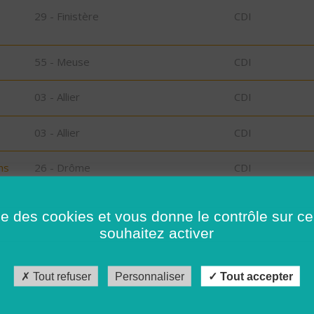
29 - Finistère
CDI
55 - Meuse
CDI
03 - Allier
CDI
03 - Allier
CDI
ns
26 - Drôme
CDI
56 - Morbihan
CDI
ise des cookies et vous donne le contrôle sur 
souhaitez activer
56 - Morbihan
CDD
Tout refuser
Personnaliser
Tout accepter
26 - Drôme
CDI