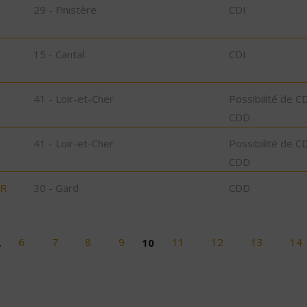
29 - Finistère
CDI
15 - Cantal
CDI
41 - Loir-et-Cher
Possibilité de C
CDD
41 - Loir-et-Cher
Possibilité de C
CDD
UR
30 - Gard
CDD
…
6
7
8
9
10
11
12
13
14