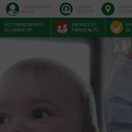
LE BÉNÉVOLAT
L'ADMR
L'ADM
ADMR
RECRUTE
DE CH
ACCOMPAGNEMENT
ENFANCE ET
EN
DU HANDICAP
PARENTALITÉ
DE