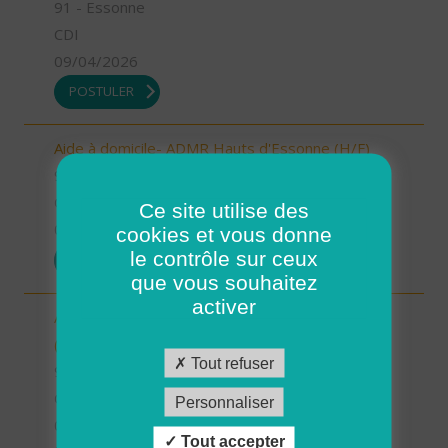
91 - Essonne
CDI
09/04/2026
POSTULER
Aide à domicile- ADMR Hauts d'Essonne (H/F)
91 - Essonne
CDI
Ce site utilise des
09/04/2026
cookies et vous donne
le contrôle sur ceux
POSTULER
que vous souhaitez
activer
Aide à domicile - ADMR du Canton de Limours
(H/F)
Tout refuser
91 - Essonne
CDI
Personnaliser
09/04/2026
Tout accepter