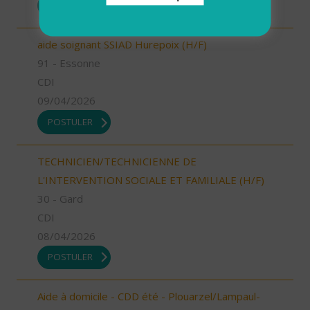
POSTULER
aide soignant SSIAD Hurepoix (H/F)
91 - Essonne
CDI
09/04/2026
POSTULER
TECHNICIEN/TECHNICIENNE DE
L'INTERVENTION SOCIALE ET FAMILIALE (H/F)
30 - Gard
CDI
08/04/2026
POSTULER
Aide à domicile - CDD été - Plouarzel/Lampaul-