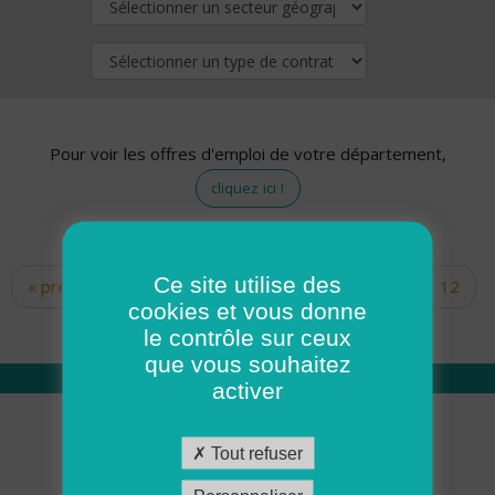
Pour voir les offres d'emploi de votre département,
cliquez ici !
Ce site utilise des
« premier
‹ précédent
…
10
11
12
Pages
cookies et vous donne
13
14
15
16
17
18
le contrôle sur ceux
que vous souhaitez
activer
Qui sommes nous
Tout refuser
Académie ADMR