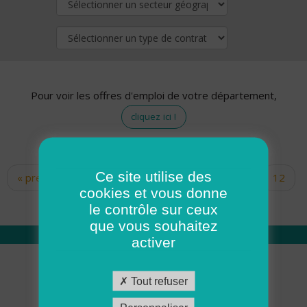
Pour voir les offres d'emploi de votre département,
cliquez ici !
Ce site utilise des
« premier
‹ précédent
…
10
11
12
Pages
cookies et vous donne
13
14
15
16
17
18
le contrôle sur ceux
que vous souhaitez
activer
Qui sommes nous
Tout refuser
Académie ADMR