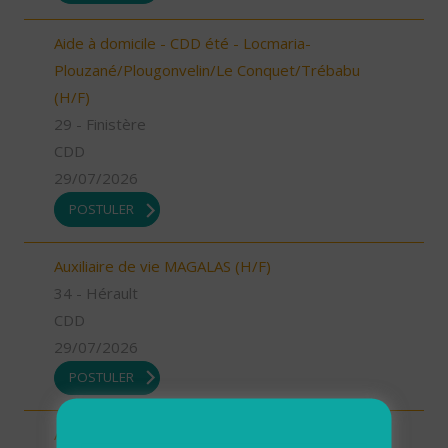
Aide à domicile - CDD été - Locmaria-
Plouzané/Plougonvelin/Le Conquet/Trébabu
(H/F)
29 - Finistère
CDD
29/07/2026
POSTULER
Auxiliaire de vie MAGALAS (H/F)
34 - Hérault
CDD
29/07/2026
POSTULER
Aide à domicile BEZIERS (H/F)