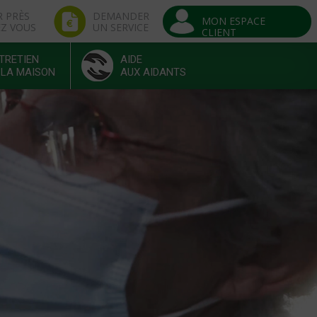
R PRÈS
DEMANDER
MON ESPACE
EZ VOUS
UN SERVICE
CLIENT
TRETIEN
AIDE
 LA MAISON
AUX AIDANTS