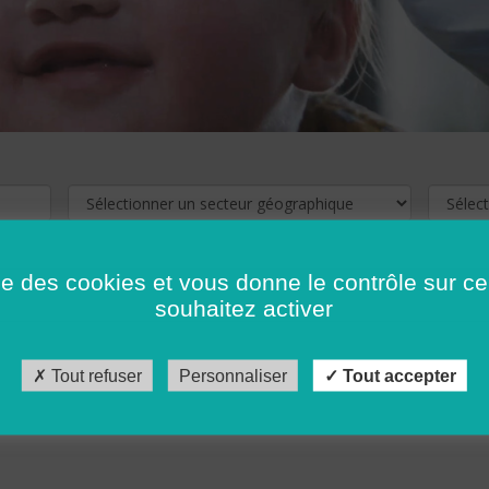
ise des cookies et vous donne le contrôle sur 
souhaitez activer
cliquez ici !
Pour voir les offres d'emploi de votre département,
Tout refuser
Personnaliser
Tout accepter
récédent
…
10
11
12
13
14
15