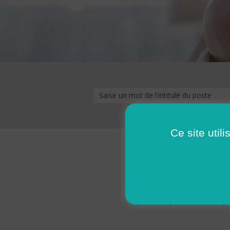
Ce site util
« premier
‹ p
Pages