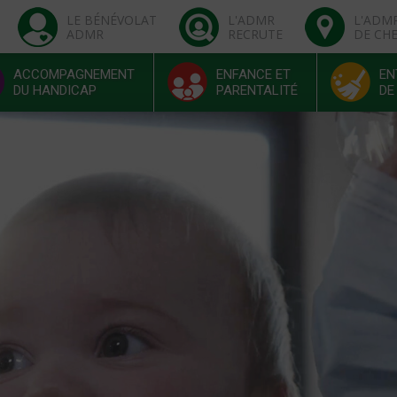
LE BÉNÉVOLAT
L'ADMR
L'ADM
ADMR
RECRUTE
DE CH
ACCOMPAGNEMENT
ENFANCE ET
EN
DU HANDICAP
PARENTALITÉ
DE