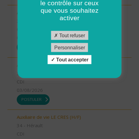
le contrôle sur ceux
que vous souhaitez
Auxiliaire de vie JUVIGNAC (H/F)
activer
34 - Hérault
CDI
Tout refuser
03/08/2026
POSTULER
Personnaliser
Tout accepter
Aide à domicile LUNEL (H/F)
34 - Hérault
CDI
03/08/2026
POSTULER
Auxiliaire de vie LE CRES (H/F)
34 - Hérault
CDI