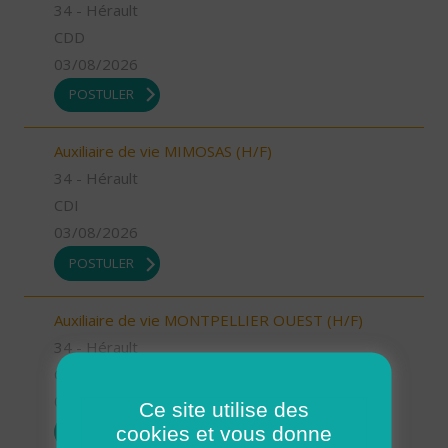
34 - Hérault
CDD
03/08/2026
POSTULER
Auxiliaire de vie MIMOSAS (H/F)
34 - Hérault
CDI
03/08/2026
POSTULER
Auxiliaire de vie MONTPELLIER OUEST (H/F)
34 - Hérault
CDI
03/08/2026
Ce site utilise des
cookies et vous donne
POSTULER