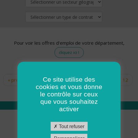
Pour voir les offres d'emploi de votre département,
cliquez ici !
Ce site utilise des
« premier
‹ précédent
…
10
11
12
Pages
cookies et vous donne
13
14
15
16
17
18
le contrôle sur ceux
que vous souhaitez
activer
Qui sommes nous
Tout refuser
Académie ADMR