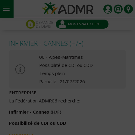
Aller au contenu principal
Panneau de gestion des cookies
DEMANDE
MON ESPACE CLIENT
DE DEVIS
INFIRMIER - CANNES (H/F)
06 - Alpes-Maritimes
Possibilité de CDI ou CDD
Temps plein
Parue le : 21/07/2026
ENTREPRISE
La Fédération ADMR06 recherche:
Infirmier - Cannes (H/F)
Possibilité de CDI ou CDD