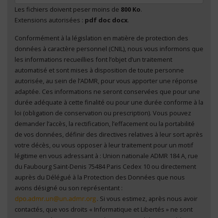
Les fichiers doivent peser moins de
800 Ko
.
Extensions autorisées :
pdf doc docx
.
Conformément à la législation en matière de protection des
En cliquant sur "Envoyer", je consens au traitement
données à caractère personnel (CNIL), nous vous informons que
de mes données à caractère personnel
*
les informations recueillies font l’objet d’un traitement
automatisé et sont mises à disposition de toute personne
autorisée, au sein de l’ADMR, pour vous apporter une réponse
adaptée. Ces informations ne seront conservées que pour une
durée adéquate à cette finalité ou pour une durée conforme à la
loi (obligation de conservation ou prescription). Vous pouvez
demander l’accès, la rectification, l’effacement ou la portabilité
de vos données, définir des directives relatives à leur sort après
votre décès, ou vous opposer à leur traitement pour un motif
légitime en vous adressant à : Union nationale ADMR 184 A, rue
du Faubourg Saint-Denis 75484 Paris Cedex 10 ou directement
auprès du Délégué à la Protection des Données que nous
avons désigné ou son représentant :
. Si vous estimez, après nous avoir
contactés, que vos droits « Informatique et Libertés » ne sont