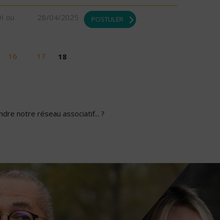
DI ou
28/04/2025
POSTULER
16
17
18
dre notre réseau associatif... ?