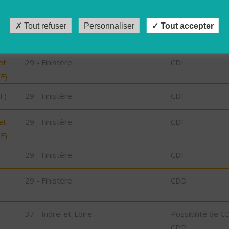
,
29 - Finistère
Possibilité de C
CDD
Tout refuser
Personnaliser
Tout accepter
29 - Finistère
CDI
et
29 - Finistère
CDI
/F)
F)
29 - Finistère
CDI
et
29 - Finistère
CDI
/F)
29 - Finistère
CDI
29 - Finistère
CDD
37 - Indre-et-Loire
Possibilité de C
CDD