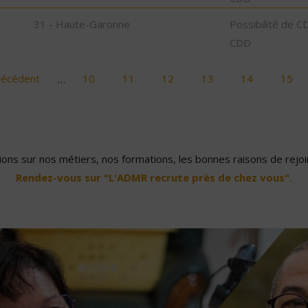
31 - Haute-Garonne
Possibilité de C
CDD
récédent
…
10
11
12
13
14
15
ons sur nos métiers, nos formations, les bonnes raisons de rejoin
Rendez-vous sur "L'ADMR recrute près de chez vous".