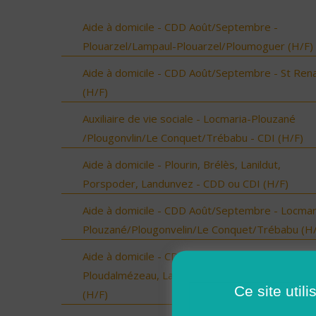
Aide à domicile - CDD Août/Septembre -
Plouarzel/Lampaul-Plouarzel/Ploumoguer (H/F)
Aide à domicile - CDD Août/Septembre - St Ren
(H/F)
Auxiliaire de vie sociale - Locmaria-Plouzané
/Plougonvlin/Le Conquet/Trébabu - CDI (H/F)
Aide à domicile - Plourin, Brélès, Lanildut,
Porspoder, Landunvez - CDD ou CDI (H/F)
Aide à domicile - CDD Août/Septembre - Locmar
Plouzané/Plougonvelin/Le Conquet/Trébabu (H/
Aide à domicile - CDD Août/Septembre -
Ploudalmézeau, Lampaul-Ploudalmézeau, St Pa
Ce site util
(H/F)