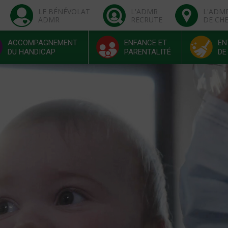
LE BÉNÉVOLAT
L'ADMR
L'ADM
ADMR
RECRUTE
DE CH
ACCOMPAGNEMENT
ENFANCE ET
EN
DU HANDICAP
PARENTALITÉ
DE