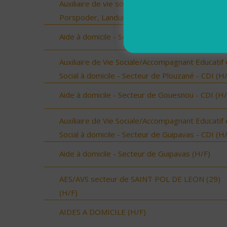
Auxiliaire de vie sociale - Plourin, Brélès, Lanildut
Porspoder, Landunvez - CDI (H/F)
Aide à domicile - Secteur de Guilers - CDI (H/F)
Auxiliaire de Vie Sociale/Accompagnant Educatif 
Social à domicile - Secteur de Plouzané - CDI (H
Aide à domicile - Secteur de Gouesnou - CDI (H/
Auxiliaire de Vie Sociale/Accompagnant Educatif 
Social à domicile - Secteur de Guipavas - CDI (H
Aide à domicile - Secteur de Guipavas (H/F)
AES/AVS secteur de SAINT POL DE LEON (29)
(H/F)
AIDES A DOMICILE (H/F)