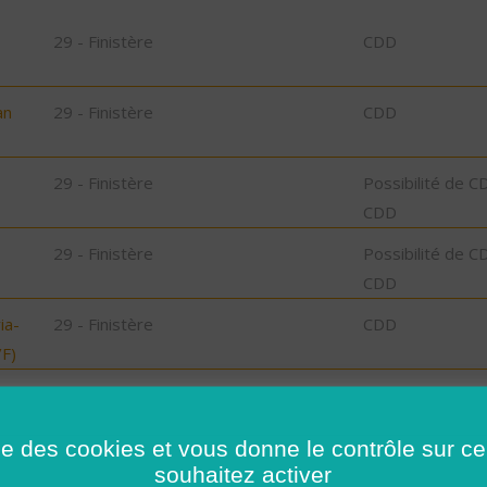
29 - Finistère
CDD
an
29 - Finistère
CDD
29 - Finistère
Possibilité de C
CDD
29 - Finistère
Possibilité de C
CDD
ia-
29 - Finistère
CDD
F)
29 - Finistère
CDD
bu
ise des cookies et vous donne le contrôle sur 
souhaitez activer