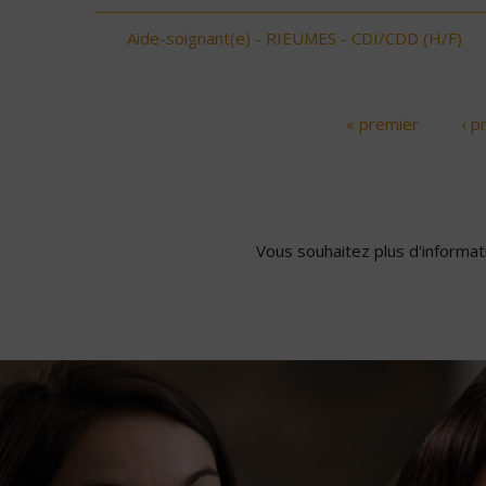
Aide-soignant(e) - RIEUMES - CDI/CDD (H/F)
« premier
‹ p
Pages
Vous souhaitez plus d'informati