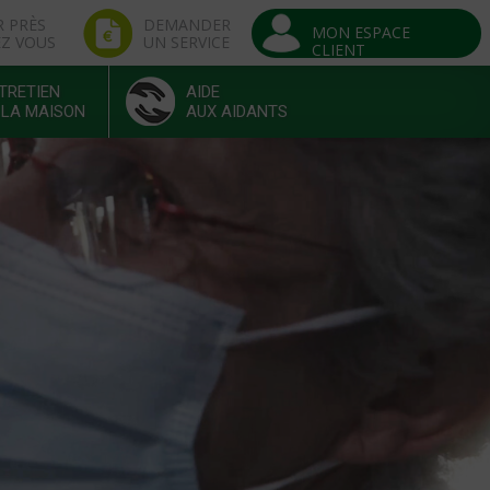
R PRÈS
DEMANDER
MON ESPACE
EZ VOUS
UN SERVICE
CLIENT
TRETIEN
AIDE
 LA MAISON
AUX AIDANTS