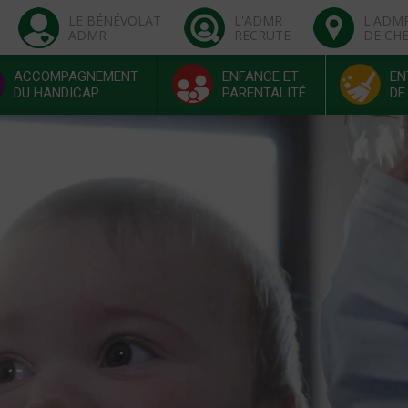
LE BÉNÉVOLAT
L'ADMR
L'ADM
ADMR
RECRUTE
DE CH
ACCOMPAGNEMENT
ENFANCE ET
EN
DU HANDICAP
PARENTALITÉ
DE