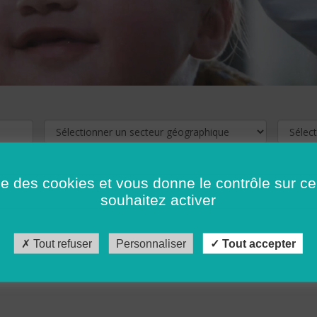
ise des cookies et vous donne le contrôle sur 
souhaitez activer
cliquez ici !
Pour voir les offres d'emploi de votre département,
Tout refuser
Personnaliser
Tout accepter
récédent
…
10
11
12
13
14
15