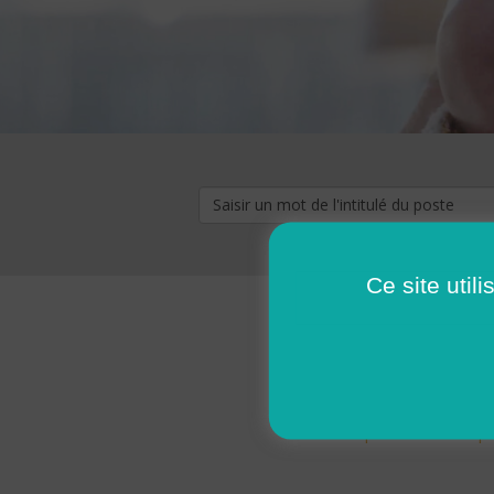
Ce site util
« premier
‹ p
Pages