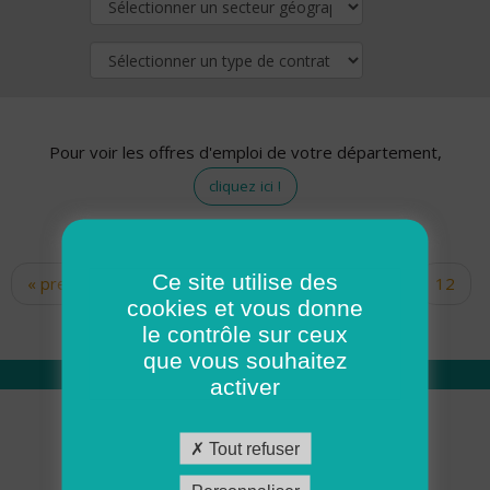
Pour voir les offres d'emploi de votre département,
cliquez ici !
Ce site utilise des
« premier
‹ précédent
…
10
11
12
Pages
cookies et vous donne
13
14
15
16
17
18
le contrôle sur ceux
que vous souhaitez
activer
Qui sommes nous
Tout refuser
Académie ADMR