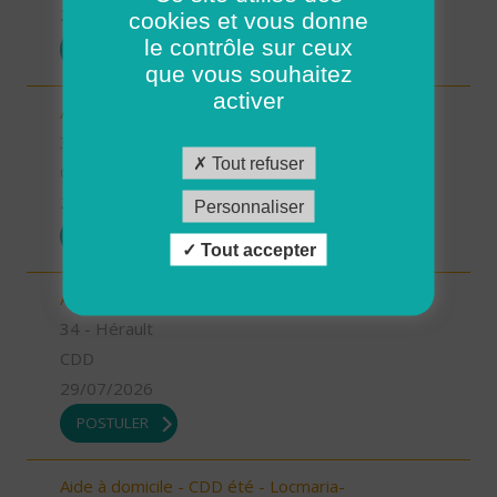
29/07/2026
cookies et vous donne
le contrôle sur ceux
POSTULER
que vous souhaitez
activer
Aide à domicile MAGALAS (H/F)
34 - Hérault
Tout refuser
CDI
29/07/2026
Personnaliser
POSTULER
Tout accepter
Aide Soignant à domicile CAPESTANG (H/F)
34 - Hérault
CDD
29/07/2026
POSTULER
Aide à domicile - CDD été - Locmaria-