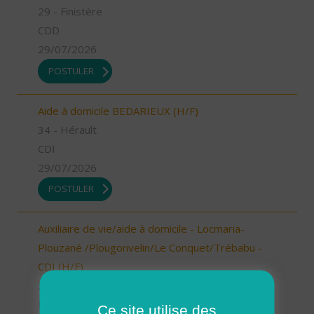
29 - Finistère
CDD
29/07/2026
POSTULER
Aide à domicile BEDARIEUX (H/F)
34 - Hérault
CDI
29/07/2026
POSTULER
Auxiliaire de vie/aide à domicile - Locmaria-
Plouzané /Plougonvelin/Le Conquet/Trébabu -
CDI (H/F)
29 - Finistère
Possibilité de CDI ou CDD
Ce site utilise des