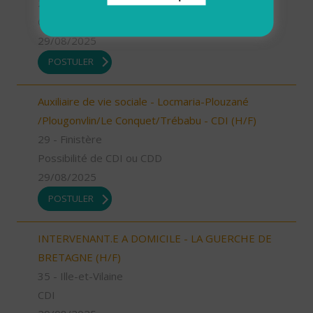
29 - Finistère
CDD
29/08/2025
POSTULER
Auxiliaire de vie sociale - Locmaria-Plouzané
/Plougonvlin/Le Conquet/Trébabu - CDI (H/F)
29 - Finistère
Possibilité de CDI ou CDD
29/08/2025
POSTULER
INTERVENANT.E A DOMICILE - LA GUERCHE DE
BRETAGNE (H/F)
35 - Ille-et-Vilaine
CDI