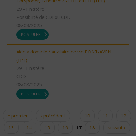
Porspoder, Landunvez - CDD ou CDI (H/F)
29 - Finistère
Possibilité de CDI ou CDD
08/08/2025
POSTULER
Aide à domicile / auxiliaire de vie PONT-AVEN
(H/F)
29 - Finistère
CDD
08/08/2025
POSTULER
« premier
‹ précédent
…
10
11
12
Pages
13
14
15
16
17
18
suivant ›