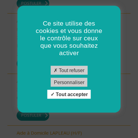
POSTULER
Auxiliaire de Vie/Accompagnant Educatif et Social
Ce site utilise des
sur ROSCOFF (H/F)
cookies et vous donne
le contrôle sur ceux
29 - Finistère
que vous souhaitez
Possibilité de CDI ou CDD
activer
22/12/2025
POSTULER
Tout refuser
Auxiliaire de vie sociale - secteur Estang (H/F)
Personnaliser
32 - Gers
Tout accepter
CDI
19/12/2025
POSTULER
Aide à Domicile LAPLEAU (H/F)