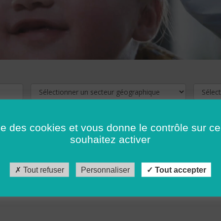
ise des cookies et vous donne le contrôle sur 
souhaitez activer
cliquez ici !
Pour voir les offres d'emploi de votre département,
Tout refuser
Personnaliser
Tout accepter
récédent
…
10
11
12
13
14
15