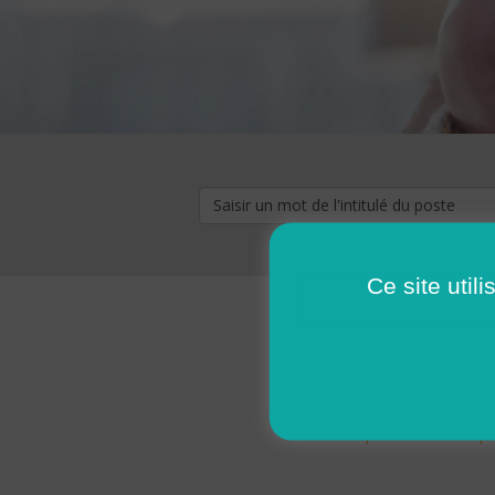
Ce site util
« premier
‹ p
Pages