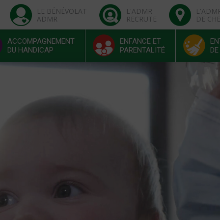
LE BÉNÉVOLAT
L'ADMR
L'ADM
ADMR
RECRUTE
DE CH
ACCOMPAGNEMENT
ENFANCE ET
EN
DU HANDICAP
PARENTALITÉ
DE