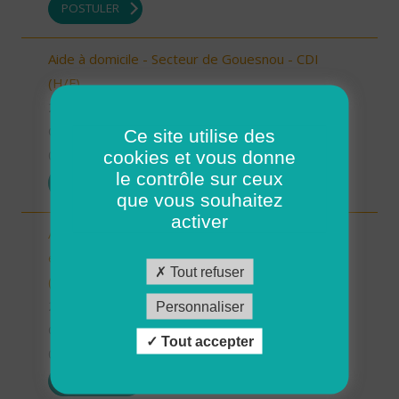
POSTULER
Aide à domicile - Secteur de Gouesnou - CDI
(H/F)
29 - Finistère
CDI
Ce site utilise des
cookies et vous donne
01/07/2025
le contrôle sur ceux
POSTULER
que vous souhaitez
activer
Auxiliaire de Vie Sociale/Accompagnant Educatif
et Social à domicile - Secteur de Guipavas - CDI
Tout refuser
(H/F)
29 - Finistère
Personnaliser
CDI
Tout accepter
01/07/2025
POSTULER