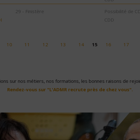
29 - Finistère
Possibilité de C
I
CDD
10
11
12
13
14
15
16
17
ons sur nos métiers, nos formations, les bonnes raisons de rejoin
Rendez-vous sur "L'ADMR recrute près de chez vous".