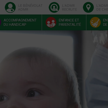
LE BÉNÉVOLAT
L'ADMR
L'ADM
ADMR
RECRUTE
DE CH
ACCOMPAGNEMENT
ENFANCE ET
EN
DU HANDICAP
PARENTALITÉ
DE