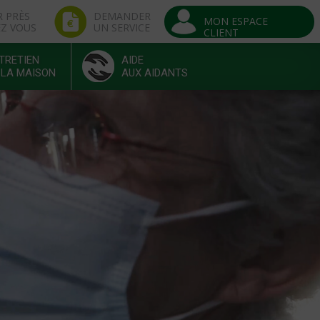
R PRÈS
DEMANDER
MON ESPACE
EZ VOUS
UN SERVICE
CLIENT
TRETIEN
AIDE
 LA MAISON
AUX AIDANTS