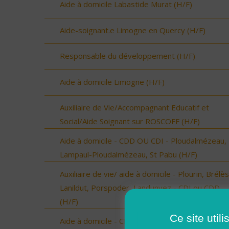
Aide à domicile Labastide Murat (H/F)
Aide-soignant.e Limogne en Quercy (H/F)
Responsable du développement (H/F)
Aide à domicile Limogne (H/F)
Auxiliaire de Vie/Accompagnant Educatif et
Social/Aide Soignant sur ROSCOFF (H/F)
Aide à domicile - CDD OU CDI - Ploudalmézeau,
Lampaul-Ploudalmézeau, St Pabu (H/F)
Auxiliaire de vie/ aide à domicile - Plourin, Brélès
Lanildut, Porspoder, Landunvez - CDI ou CDD
(H/F)
Ce site util
Aide à domicile - CDD ou CDI - St Renan (H/F)