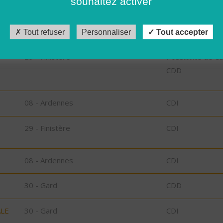
souhaitez activer
CDD
l-
29 - Finistère
CDD
Tout refuser
Personnaliser
Tout accepter
29 - Finistère
Possibilité de C
CDD
08 - Ardennes
CDI
29 - Finistère
CDI
08 - Ardennes
CDI
30 - Gard
CDD
ALE
30 - Gard
CDI