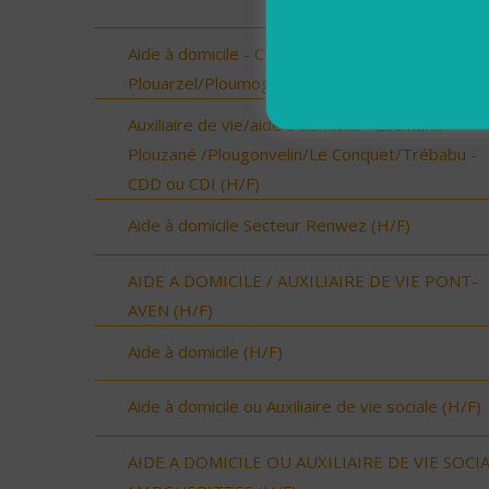
Aide à domicile - CDD ou CDI - Plouarzel/Lampau
Plouarzel/Ploumoguer (H/F)
Auxiliaire de vie/aide à domicile - Locmaria-
Plouzané /Plougonvelin/Le Conquet/Trébabu -
CDD ou CDI (H/F)
Aide à domicile Secteur Renwez (H/F)
AIDE A DOMICILE / AUXILIAIRE DE VIE PONT-
AVEN (H/F)
Aide à domicile (H/F)
Aide à domicile ou Auxiliaire de vie sociale (H/F)
AIDE A DOMICILE OU AUXILIAIRE DE VIE SOCI