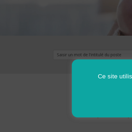
Ce site util
« premier
‹ p
Pages