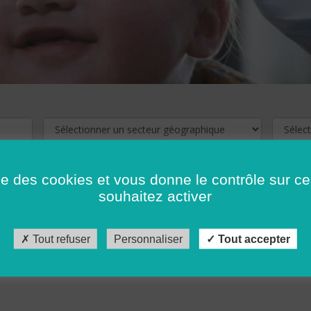
ise des cookies et vous donne le contrôle sur 
souhaitez activer
cliquez ici !
Pour voir les offres d'emploi de votre département,
Tout refuser
Personnaliser
Tout accepter
récédent
…
10
11
12
13
14
15