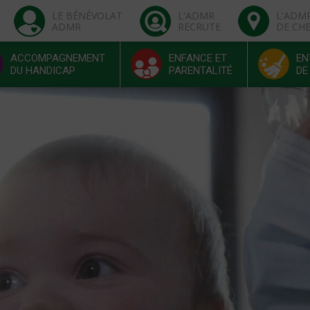
LE BÉNÉVOLAT
L'ADMR
L'ADM
ADMR
RECRUTE
DE CH
ACCOMPAGNEMENT
ENFANCE ET
EN
DU HANDICAP
PARENTALITÉ
DE