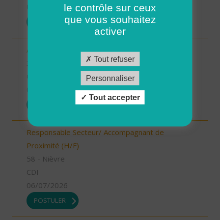
le contrôle sur ceux
07/07/2026
que vous souhaitez
POSTULER
activer
Auxiliaire de vie - secteur Mirande (H/F)
Tout refuser
32 - Gers
CDI
Personnaliser
06/07/2026
Tout accepter
POSTULER
Responsable Secteur/ Accompagnant de
Proximité (H/F)
58 - Nièvre
CDI
06/07/2026
POSTULER