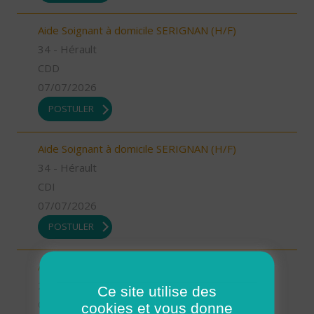
Aide Soignant à domicile SERIGNAN (H/F)
34 - Hérault
CDD
07/07/2026
POSTULER
Aide Soignant à domicile SERIGNAN (H/F)
34 - Hérault
CDI
07/07/2026
POSTULER
Auxiliaire de vie sociale Etoile sur Rhone (H/F)
26 - Drôme
Ce site utilise des
CDD
cookies et vous donne