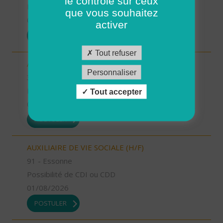
le contrôle sur ceux
Possibilité de CDI ou CDD
que vous souhaitez
01/08/2026
activer
POSTULER
Tout refuser
AUXILIAIRE DE VIE SOCIALE (H/F)
Personnaliser
34 - Hérault
Possibilité de CDI ou CDD
Tout accepter
01/08/2026
POSTULER
AUXILIAIRE DE VIE SOCIALE (H/F)
91 - Essonne
Possibilité de CDI ou CDD
01/08/2026
POSTULER