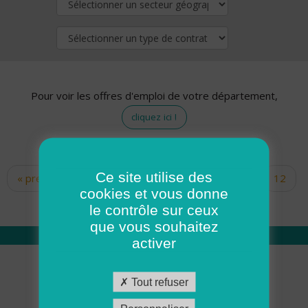
Pour voir les offres d'emploi de votre département,
cliquez ici !
Ce site utilise des
« premier
‹ précédent
…
10
11
12
Pages
cookies et vous donne
13
14
15
16
17
18
le contrôle sur ceux
que vous souhaitez
activer
Qui sommes nous
Tout refuser
Académie ADMR