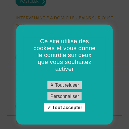
POSTULER
INTERVENANT.E A DOMICILE - BAINS SUR OUST
(H/F)
35 - Ille-et-Vilaine
Ce site utilise des
CDI
cookies et vous donne
10/10/2025
le contrôle sur ceux
POSTULER
que vous souhaitez
activer
Auxiliaire de vie sociale - Randens (73220) (H/F)
73 - Savoie
Tout refuser
CDI
Personnaliser
10/10/2025
POSTULER
Tout accepter
Responsable de secteur (H/F)