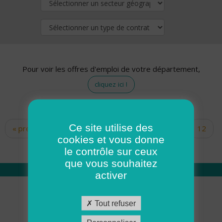
Pour voir les offres d'emploi de votre département,
cliquez ici !
Ce site utilise des
« premier
‹ précédent
…
10
11
12
Pages
cookies et vous donne
13
14
15
16
17
18
le contrôle sur ceux
que vous souhaitez
activer
Qui sommes nous
Tout refuser
Académie ADMR