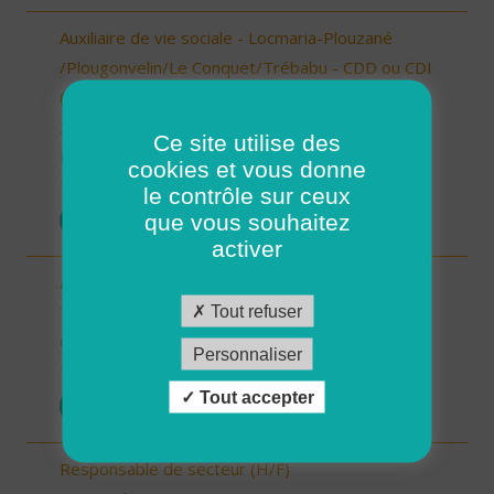
Auxiliaire de vie sociale - Locmaria-Plouzané
/Plougonvelin/Le Conquet/Trébabu - CDD ou CDI
(H/F)
29 - Finistère
Ce site utilise des
Possibilité de CDI ou CDD
cookies et vous donne
10/10/2025
le contrôle sur ceux
que vous souhaitez
POSTULER
activer
Auxiliaire de vie sociale - Randens (73220) (H/F)
Tout refuser
73 - Savoie
CDI
Personnaliser
10/10/2025
Tout accepter
POSTULER
Responsable de secteur (H/F)