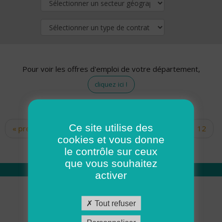
Pour voir les offres d'emploi de votre département,
cliquez ici !
Ce site utilise des
« premier
‹ précédent
…
10
11
12
Pages
cookies et vous donne
13
14
15
16
17
18
le contrôle sur ceux
que vous souhaitez
activer
Qui sommes nous
Tout refuser
Académie ADMR