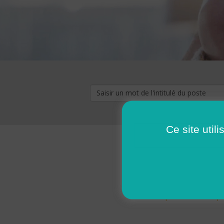
Ce site util
« premier
‹ p
Pages