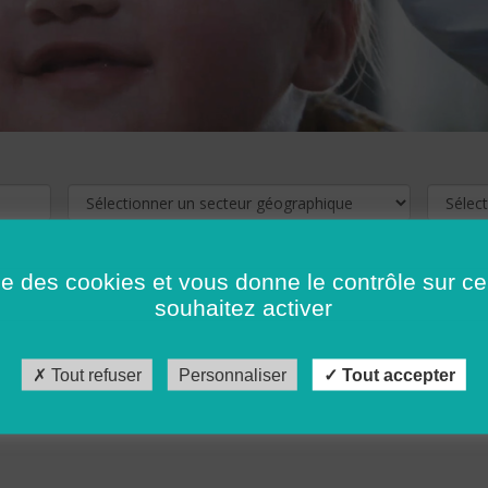
ise des cookies et vous donne le contrôle sur 
souhaitez activer
cliquez ici !
Pour voir les offres d'emploi de votre département,
Tout refuser
Personnaliser
Tout accepter
récédent
…
10
11
12
13
14
15