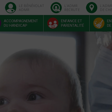
LE BÉNÉVOLAT
L'ADMR
L'ADM
ADMR
RECRUTE
DE CH
ACCOMPAGNEMENT
ENFANCE ET
EN
DU HANDICAP
PARENTALITÉ
DE