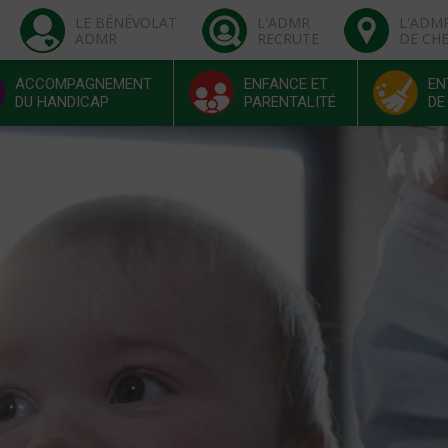
LE BÉNÉVOLAT
L'ADMR
L'ADM
ADMR
RECRUTE
DE CH
ACCOMPAGNEMENT
ENFANCE ET
EN
DU HANDICAP
PARENTALITÉ
DE