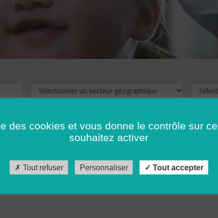
ise des cookies et vous donne le contrôle sur 
souhaitez activer
cliquez ici !
Pour voir les offres d'emploi de votre département,
Tout refuser
Personnaliser
Tout accepter
récédent
…
10
11
12
13
14
15