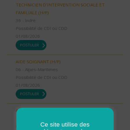
TECHNICIEN D’INTERVENTION SOCIALE ET
FAMILIALE (H/F)
36 - Indre
Possibilité de CDI ou CDD
01/08/2026
POSTULER
AIDE SOIGNANT (H/F)
06 - Alpes-Maritimes
Possibilité de CDI ou CDD
01/08/2026
POSTULER
AIDE A DOMICILE (H/F)
76 - Seine-Maritime
Ce site utilise des
Possibilité de CDI ou CDD