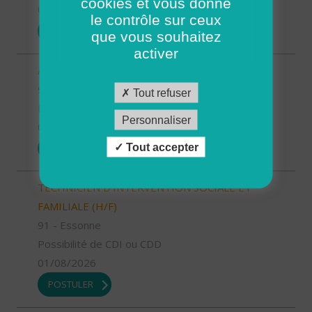
cookies et vous donne
01/08/2026
le contrôle sur ceux
POSTULER
que vous souhaitez
activer
AUXILIAIRE DE VIE SOCIALE (H/F)
92 - Hauts-de-Seine
Tout refuser
Possibilité de CDI ou CDD
Personnaliser
01/08/2026
Tout accepter
POSTULER
TECHNICIEN D’INTERVENTION SOCIALE ET
FAMILIALE (H/F)
91 - Essonne
Possibilité de CDI ou CDD
01/08/2026
POSTULER