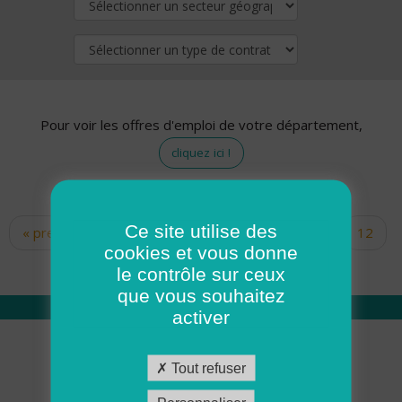
Pour voir les offres d'emploi de votre département,
cliquez ici !
Ce site utilise des
« premier
‹ précédent
…
10
11
12
Pages
cookies et vous donne
13
14
15
16
17
18
le contrôle sur ceux
que vous souhaitez
activer
Qui sommes nous
Tout refuser
Académie ADMR