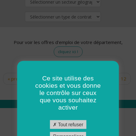
Pour voir les offres d'emploi de votre département,
cliquez ici !
Ce site utilise des
« premier
‹ précédent
…
10
11
12
Pages
cookies et vous donne
13
14
15
16
17
18
le contrôle sur ceux
que vous souhaitez
activer
Qui sommes nous
Tout refuser
Académie ADMR