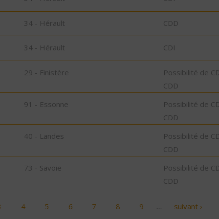
34 - Hérault
CDD
34 - Hérault
CDI
29 - Finistère
Possibilité de C
CDD
91 - Essonne
Possibilité de C
CDD
40 - Landes
Possibilité de C
CDD
73 - Savoie
Possibilité de C
CDD
3
4
5
6
7
8
9
…
suivant ›