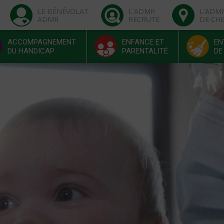
LE BÉNÉVOLAT
L'ADMR
L'ADM
ADMR
RECRUTE
DE CH
ACCOMPAGNEMENT
ENFANCE ET
EN
DU HANDICAP
PARENTALITÉ
DE