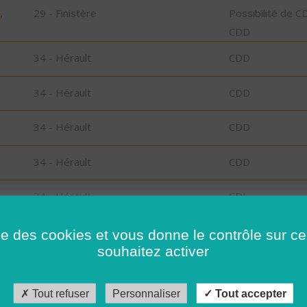
,
29 - Finistère
Possibilité de C
CDD
34 - Hérault
CDD
34 - Hérault
CDD
34 - Hérault
CDD
34 - Hérault
CDD
34 - Hérault
CDI
34 - Hérault
CDI
ise des cookies et vous donne le contrôle sur 
souhaitez activer
34 - Hérault
CDI
Tout refuser
Personnaliser
Tout accepter
34 - Hérault
CDI