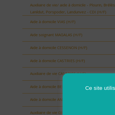
Auxiliaire de vie/ aide à domicile - Plourin, Brélès
Lanildut, Porspoder, Landunvez - CDI (H/F)
Aide à domicile VIAS (H/F)
Aide soignant MAGALAS (H/F)
Aide à domicile CESSENON (H/F)
Aide à domicile CASTRIES (H/F)
Auxiliaire de vie CASTRIES (H/F)
Aide à domicile BERANGE (H/F)
Ce site util
Aide à domicile ANIANE (H/F)
Auxiliaire de vie GIGNAC (H/F)