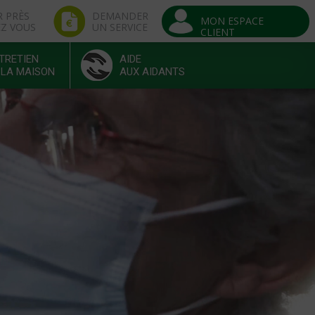
R PRÈS
DEMANDER
MON ESPACE
EZ VOUS
UN SERVICE
CLIENT
TRETIEN
AIDE
 LA MAISON
AUX AIDANTS