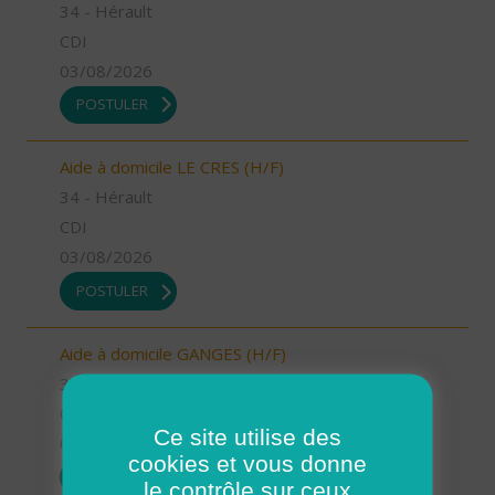
34 - Hérault
CDI
03/08/2026
POSTULER
Aide à domicile LE CRES (H/F)
34 - Hérault
CDI
03/08/2026
POSTULER
Aide à domicile GANGES (H/F)
34 - Hérault
CDD
Ce site utilise des
03/08/2026
cookies et vous donne
POSTULER
le contrôle sur ceux