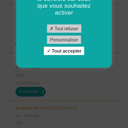
que vous souhaitez
Auxiliaire de vie GANGES (H/F)
activer
34 - Hérault
CDI
Tout refuser
03/08/2026
Personnaliser
POSTULER
Tout accepter
Aide à domicile CASTRIES (H/F)
34 - Hérault
CDD
03/08/2026
POSTULER
Auxiliaire de vie CASTRIES (H/F)
34 - Hérault
CDI