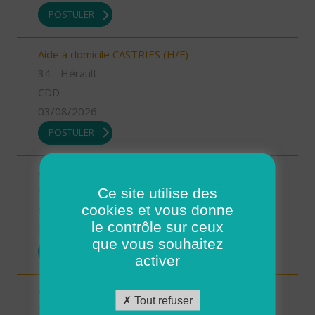
POSTULER
Aide à domicile CASTRIES (H/F)
34 - Hérault
CDD
03/08/2026
POSTULER
Auxiliaire de vie CASTRIES (H/F)
Ce site utilise des
34 - Hérault
cookies et vous donne
CDI
le contrôle sur ceux
03/08/2026
que vous souhaitez
POSTULER
activer
Aide à domicile BERANGE (H/F)
Tout refuser
34 - Hérault