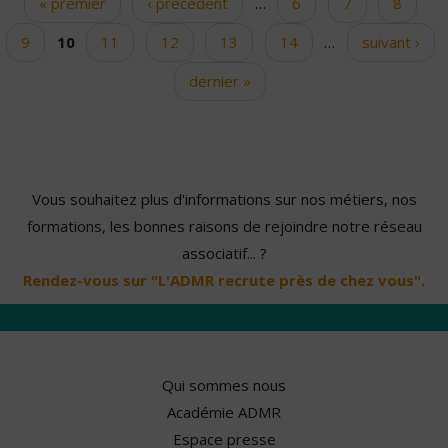
« premier
‹ précédent
…
6
7
8
Pages
9
10
11
12
13
14
…
suivant ›
dernier »
Vous souhaitez plus d'informations sur nos métiers, nos
formations, les bonnes raisons de rejoindre notre réseau
associatif... ?
Rendez-vous sur "L'ADMR recrute près de chez vous".
Qui sommes nous
Académie ADMR
Espace presse