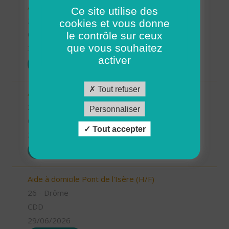
Aide à domicile Peyrins (H/F)
Ce site utilise des
26 - Drôme
cookies et vous donne
le contrôle sur ceux
CDI
que vous souhaitez
30/06/2026
activer
POSTULER
Tout refuser
Aide soignant(e) Tain l'Hermitage (H/F)
26 - Drôme
Personnaliser
CDI
Tout accepter
29/06/2026
POSTULER
Aide à domicile Pont de l'Isère (H/F)
26 - Drôme
CDD
29/06/2026