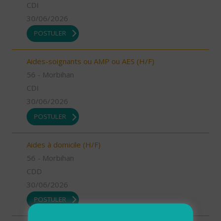
CDI
30/06/2026
POSTULER
Aides-soignants ou AMP ou AES (H/F)
56 - Morbihan
CDI
30/06/2026
POSTULER
Aides à domicile (H/F)
56 - Morbihan
CDD
30/06/2026
POSTULER