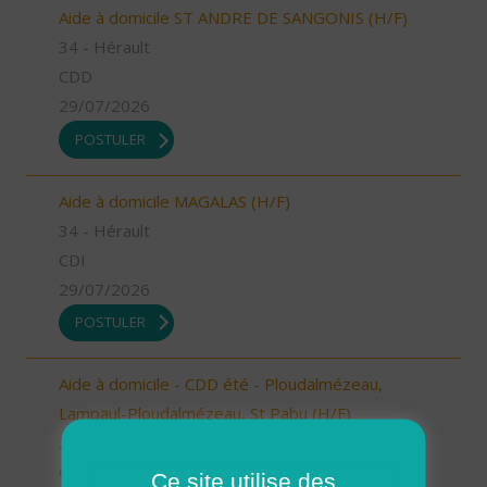
Aide à domicile ST ANDRE DE SANGONIS (H/F)
34 - Hérault
CDD
29/07/2026
POSTULER
Aide à domicile MAGALAS (H/F)
34 - Hérault
CDI
29/07/2026
POSTULER
Aide à domicile - CDD été - Ploudalmézeau,
Lampaul-Ploudalmézeau, St Pabu (H/F)
29 - Finistère
CDD
Ce site utilise des