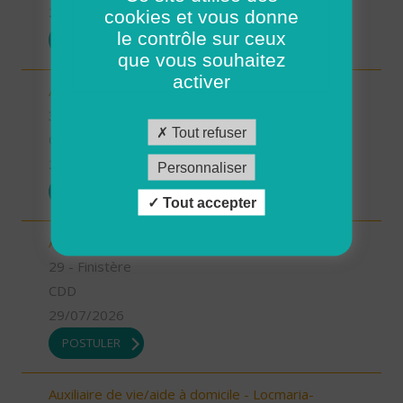
29/07/2026
cookies et vous donne
le contrôle sur ceux
POSTULER
que vous souhaitez
activer
Aide Soignant à domicile CAPESTANG (H/F)
34 - Hérault
Tout refuser
CDD
29/07/2026
Personnaliser
POSTULER
Tout accepter
Aide à domicile - CDD été - Saint-Renan (H/F)
29 - Finistère
CDD
29/07/2026
POSTULER
Auxiliaire de vie/aide à domicile - Locmaria-