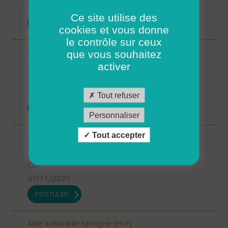
07/11/2025
Ce site utilise des
POSTULER
cookies et vous donne
le contrôle sur ceux
Aide-soignant.e Limogne en Quercy (H/F)
que vous souhaitez
46 - Lot
activer
CDD
07/11/2025
Tout refuser
POSTULER
Personnaliser
Tout accepter
Responsable du développement (H/F)
46 - Lot
CDI
07/11/2025
POSTULER
Aide à domicile Limogne (H/F)