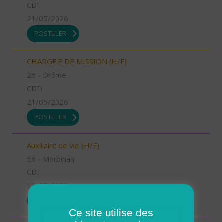
CDI
21/05/2026
POSTULER
CHARGE.E DE MISSION (H/F)
26 - Drôme
CDD
21/05/2026
POSTULER
Auxiliaire de vie (H/F)
56 - Morbihan
CDI
19/05/2026
POSTULER
Ce site utilise des