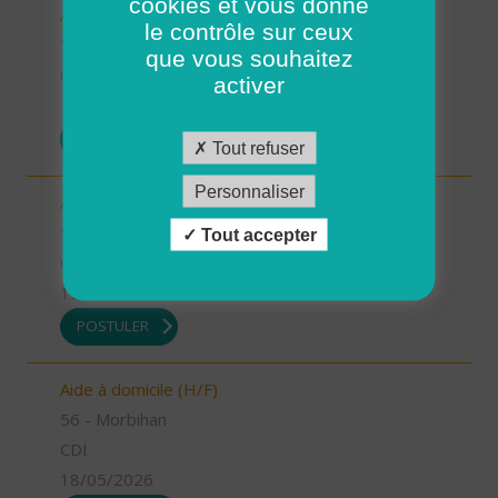
cookies et vous donne
Auxiliaire de vie (H/F)
le contrôle sur ceux
56 - Morbihan
que vous souhaitez
CDI
activer
19/05/2026
POSTULER
Tout refuser
Personnaliser
Auxiliaire de vie (H/F)
56 - Morbihan
Tout accepter
CDI
19/05/2026
POSTULER
Aide à domicile (H/F)
56 - Morbihan
CDI
18/05/2026