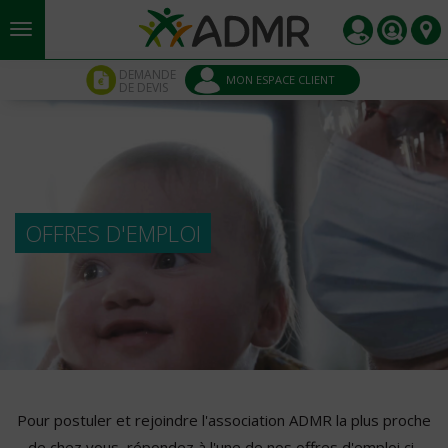
Aller au contenu principal
Panneau de gestion des cookies
DEMANDE
MON ESPACE CLIENT
DE DEVIS
OFFRES D'EMPLOI
Pour postuler et rejoindre l'association ADMR la plus proche
de chez vous, répondez à l'une de nos offres d'emploi ci-