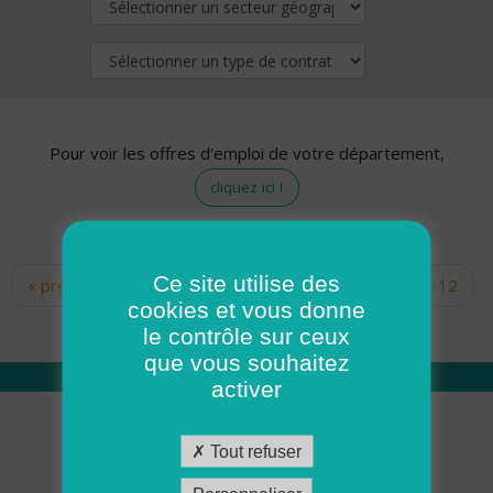
Pour voir les offres d'emploi de votre département,
cliquez ici !
Ce site utilise des
« premier
‹ précédent
…
10
11
12
Pages
cookies et vous donne
13
14
15
16
17
18
le contrôle sur ceux
que vous souhaitez
activer
Qui sommes nous
Tout refuser
Académie ADMR