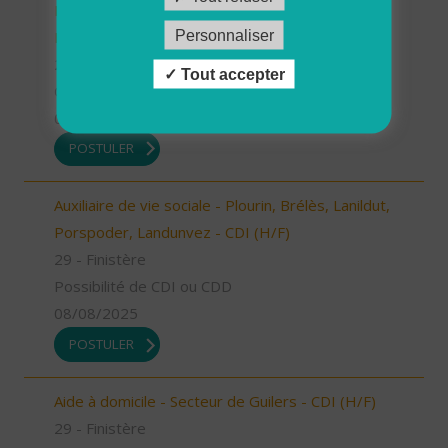
Ploudalmézeau, Lampaul-Ploudalmézeau, St
Personnaliser
Pabu (H/F)
29 - Finistère
Tout accepter
CDD
08/08/2025
POSTULER
Auxiliaire de vie sociale - Plourin, Brélès, Lanildut,
Porspoder, Landunvez - CDI (H/F)
29 - Finistère
Possibilité de CDI ou CDD
08/08/2025
POSTULER
Aide à domicile - Secteur de Guilers - CDI (H/F)
29 - Finistère