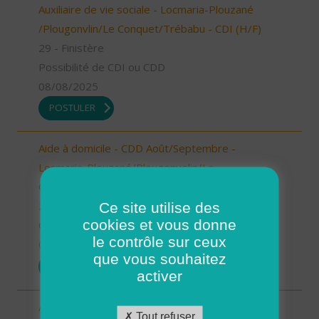
Auxiliaire de vie sociale - Locmaria-Plouzané
/Plougonvlin/Le Conquet/Trébabu - CDI (H/F)
29 - Finistère
Possibilité de CDI ou CDD
08/08/2025
POSTULER
Aide à domicile - CDD Août/Septembre -
Locmaria-Plouzané/Plougonvelin/Le
Conquet/Trébabu (H/F)
Ce site utilise des
29 - Finistère
cookies et vous donne
CDD
le contrôle sur ceux
08/08/2025
que vous souhaitez
POSTULER
activer
Aide à domicile - CDD Août/Septembre -
Tout refuser